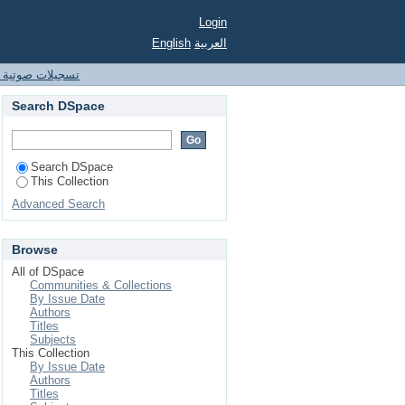
Login
English
العربية
تسجيلات صوتية 
Search DSpace
Search DSpace
This Collection
Advanced Search
Browse
All of DSpace
Communities & Collections
By Issue Date
Authors
Titles
Subjects
This Collection
By Issue Date
Authors
Titles