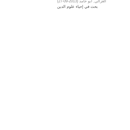
)
2013-09-27
(
الغزالي, أبو حامد
بحث في إحياء علوم الدين