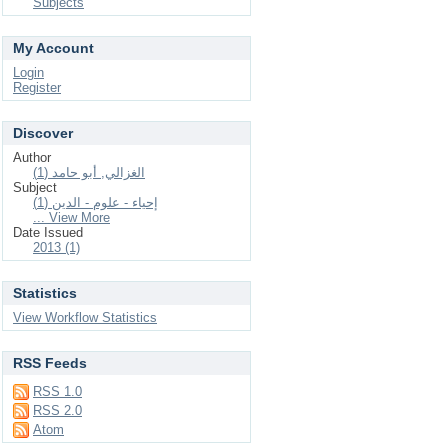
Subjects
My Account
Login
Register
Discover
Author
الغزالي, أبو حامد (1)
Subject
إحياء - علوم - الدين (1)
... View More
Date Issued
2013 (1)
Statistics
View Workflow Statistics
RSS Feeds
RSS 1.0
RSS 2.0
Atom