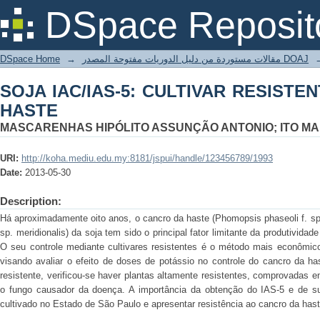
SOJA IAC/IAS-5: CULTIVAR RESISTE
DSpace Reposit
DSpace Home
→
مقالات مستوردة من دليل الدوريات مفتوحة المصدر DOAJ
SOJA IAC/IAS-5: CULTIVAR RESIST
HASTE
MASCARENHAS HIPÓLITO ASSUNÇÃO ANTONIO; ITO M
URI:
http://koha.mediu.edu.my:8181/jspui/handle/123456789/1993
Date:
2013-05-30
Description:
Há aproximadamente oito anos, o cancro da haste (Phomopsis phaseoli f. sp.
sp. meridionalis) da soja tem sido o principal fator limitante da produtivid
O seu controle mediante cultivares resistentes é o método mais econômi
visando avaliar o efeito de doses de potássio no controle do cancro da ha
resistente, verificou-se haver plantas altamente resistentes, comprovadas 
o fungo causador da doença. A importância da obtenção do IAS-5 e de su
cultivado no Estado de São Paulo e apresentar resistência ao cancro da hast