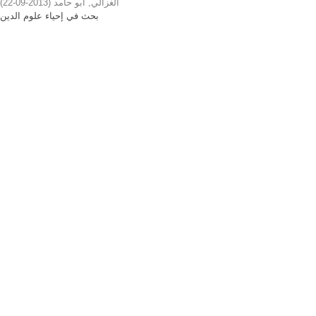
)
2013-09-22
(
الغزالي, أبو حامد
بحث في إحياء علوم الدين