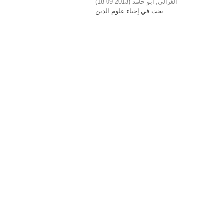
)
2013-09-18
(
الغزالي, أبو حامد
بحث في إحياء علوم الدين