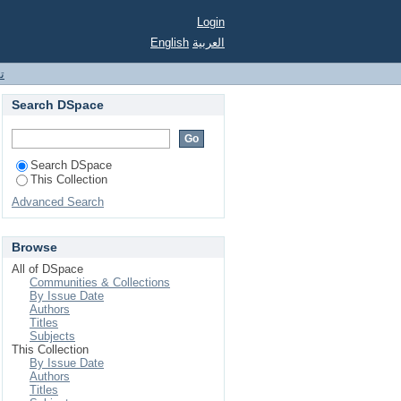
Login
English
العربية
ت
Search DSpace
Search DSpace
This Collection
Advanced Search
Browse
All of DSpace
Communities & Collections
By Issue Date
Authors
Titles
Subjects
This Collection
By Issue Date
Authors
Titles