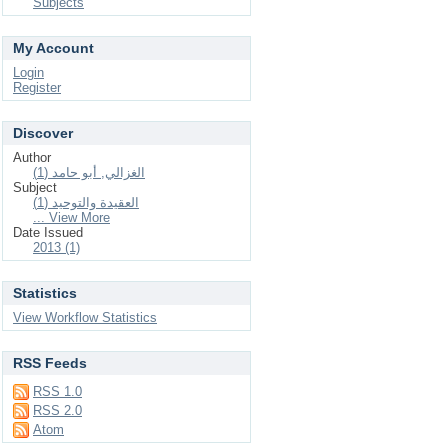
Subjects
My Account
Login
Register
Discover
Author
الغزالي, أبو حامد (1)
Subject
العقيدة والتوحيد (1)
... View More
Date Issued
2013 (1)
Statistics
View Workflow Statistics
RSS Feeds
RSS 1.0
RSS 2.0
Atom