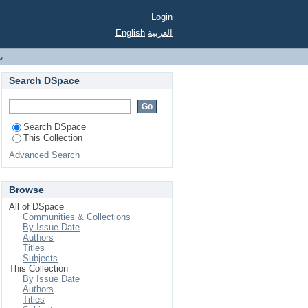
Login
English
العربية
ت
Search DSpace
Search DSpace
This Collection
Advanced Search
Browse
All of DSpace
Communities & Collections
By Issue Date
Authors
Titles
Subjects
This Collection
By Issue Date
Authors
Titles