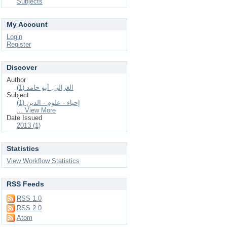
Subjects
My Account
Login
Register
Discover
Author
الغزالي, أبو حامد (1)
Subject
إحياء - علوم - الدين (1)
... View More
Date Issued
2013 (1)
Statistics
View Workflow Statistics
RSS Feeds
RSS 1.0
RSS 2.0
Atom