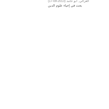
)
2013-09-17
(
الغزالي, أبو حامد
بحث في إحياء علوم الدين