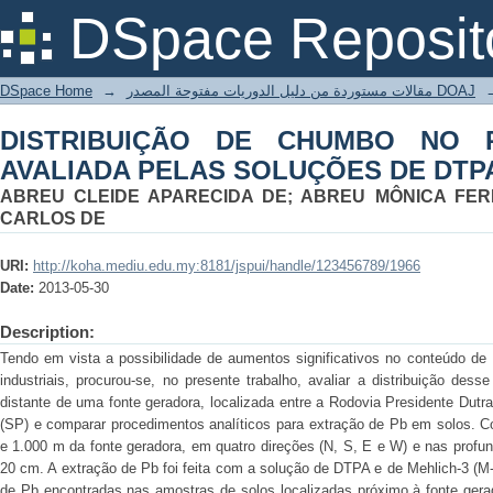
DISTRIBUIÇÃO DE CHUMBO NO PERF
DSpace Reposit
DE DTPA E MEHLICH-3
DSpace Home
→
مقالات مستوردة من دليل الدوريات مفتوحة المصدر DOAJ
DISTRIBUIÇÃO DE CHUMBO NO 
AVALIADA PELAS SOLUÇÕES DE DTPA
ABREU CLEIDE APARECIDA DE; ABREU MÔNICA FER
CARLOS DE
URI:
http://koha.mediu.edu.my:8181/jspui/handle/123456789/1966
Date:
2013-05-30
Description:
Tendo em vista a possibilidade de aumentos significativos no conteúdo de 
industriais, procurou-se, no presente trabalho, avaliar a distribuição des
distante de uma fonte geradora, localizada entre a Rodovia Presidente Dut
(SP) e comparar procedimentos analíticos para extração de Pb em solos. C
e 1.000 m da fonte geradora, em quatro direções (N, S, E e W) e nas profun
20 cm. A extração de Pb foi feita com a solução de DTPA e de Mehlich-3 (M
de Pb encontradas nas amostras de solos localizadas próximo à fonte gerad