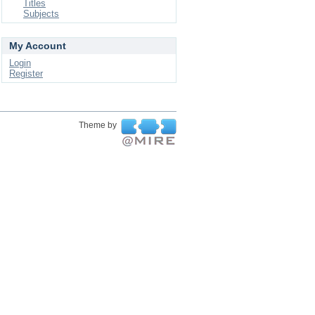
Titles
Subjects
My Account
Login
Register
Theme by