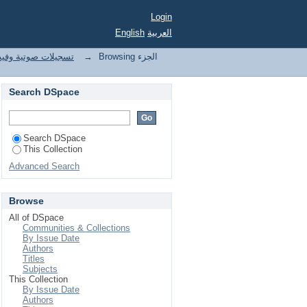
Login
English
العربية
تسجيلات صوتية وفيد
→
Browsing الجزء
Search DSpace
Search DSpace
This Collection
Advanced Search
Browse
All of DSpace
Communities & Collections
By Issue Date
Authors
Titles
Subjects
This Collection
By Issue Date
Authors