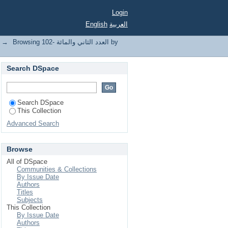
Login
العربية
English
Browsing العدد الثاني والمائة -102 by
→
Search DSpace
Search DSpace
This Collection
Advanced Search
Browse
All of DSpace
Communities & Collections
By Issue Date
Authors
Titles
Subjects
This Collection
By Issue Date
Authors