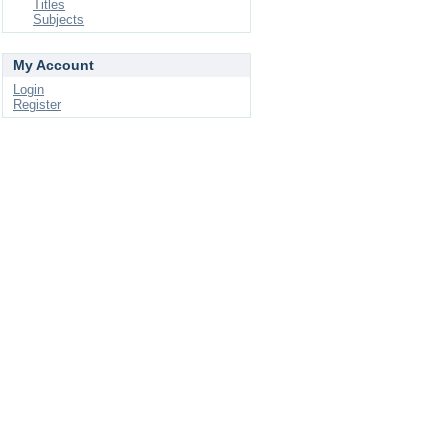
Titles
Subjects
My Account
Login
Register