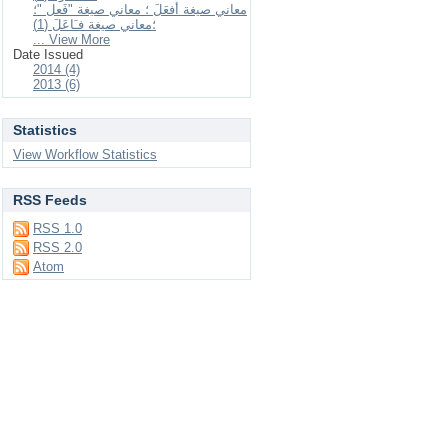
معاني صيغة أَفعَلَ ؛ معاني صيغة "فَعل "؛
؛معاني صيغة فـَاعَلَ (1)
... View More
Date Issued
2014 (4)
2013 (6)
Statistics
View Workflow Statistics
RSS Feeds
RSS 1.0
RSS 2.0
Atom