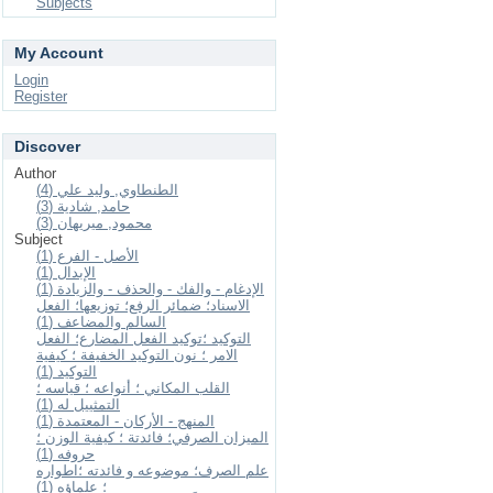
Subjects
My Account
Login
Register
Discover
Author
الطنطاوي, وليد علي (4)
حامد, شادية (3)
محمود, ميريهان (3)
Subject
الأصل - الفرع (1)
الإبدال (1)
الإدغام - والفك - والحذف - والزيادة (1)
الاسناد؛ ضمائر الرفع؛ توزيعها؛ الفعل
السالم والمضاعف (1)
التوكيد ؛توكيد الفعل المضارع؛ الفعل
الامر ؛ نون التوكيد الخفيفة ؛ كيفية
التوكيد (1)
القلب المكاني ؛ أنواعه ؛ قياسه ؛
التمثييل له (1)
المنهج - الأركان - المعتمدة (1)
الميزان الصرفي؛ فائدتة ؛ كيفية الوزن ؛
حروفه (1)
علم الصرف؛ موضوعه و فائدته ؛اطواره
؛ علماؤه (1)