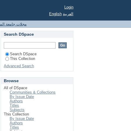
Login
العربية
English
مجلات جامعة المدي
Search DSpace
Search DSpace
This Collection
Advanced Search
Browse
All of DSpace
Communities & Collections
By Issue Date
Authors
Titles
Subjects
This Collection
By Issue Date
Authors
Titles