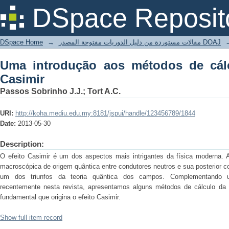
Uma introdução aos métodos de cálcul
DSpace Reposit
DSpace Home
→
مقالات مستوردة من دليل الدوريات مفتوحة المصدر DOAJ
Uma introdução aos métodos de cál
Casimir
Passos Sobrinho J.J.; Tort A.C.
URI:
http://koha.mediu.edu.my:8181/jspui/handle/123456789/1844
Date:
2013-05-30
Description:
O efeito Casimir é um dos aspectos mais intrigantes da física moderna. 
macroscópica de origem quântica entre condutores neutros e sua posterior 
um dos triunfos da teoria quântica dos campos. Complementando um
recentemente nesta revista, apresentamos alguns métodos de cálculo da 
fundamental que origina o efeito Casimir.
Show full item record