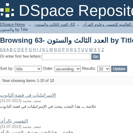
Browsi- العدد الثالث والستون by Title
DSpace Reposit
 العالمية للتفسير وعلوم القرآن
→
63- العدد الثالث والستون
→
DSpace Home
والستون by Title
Browsi- العدد الثالث والستون by Title
0-9
A
B
C
D
E
F
G
H
I
J
K
L
M
N
O
P
Q
R
S
T
U
V
W
X
Y
Z
Or enter first few letters:
Sort by:
Order:
Results:
Now showing items 1-10 of 10
الإسرائيليات في قصة التابوت
سعد, محمد
(
2013-07-31
)
خلاصة ـــ هذا البحث يبحث في الإسرائيليات في قصة التابوت
التفسير بالرأي
سعد, محمد
(
2013-07-31
)
خلاصة ـــ هذا البحث يبحث في التفسير بالرأي