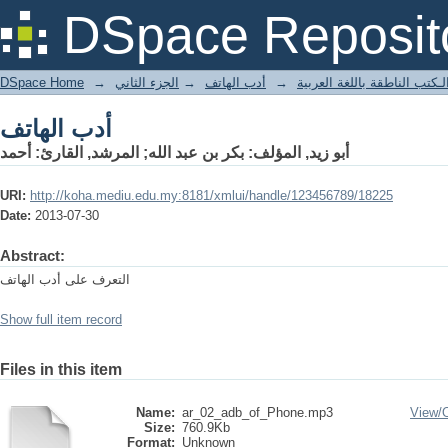
أدب الهاتف
DSpace Reposit
DSpace Home
→
الجزء الثاني
→
أدب الهاتف
→
لـكتب الناطقة باللغة العربية
أدب الهاتف
المرشد, القارئ: أحمد
;
أبو زيد, المؤلف: بكر بن عبد الله
URI:
http://koha.mediu.edu.my:8181/xmlui/handle/123456789/18225
Date:
2013-07-30
Abstract:
التعرف على أدب الهاتف
Show full item record
Files in this item
Name:
ar_02_adb_of_Phone.mp3
View/
Size:
760.9Kb
Format:
Unknown