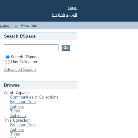
Login
English
العربية
مجلات 
→
View Item
Search DSpace
Search DSpace
This Collection
Advanced Search
Browse
All of DSpace
Communities & Collections
By Issue Date
Authors
Titles
Subjects
This Collection
By Issue Date
Authors
Titles