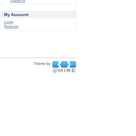
Subjects
My Account
Login
Register
Theme by