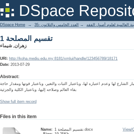
تقسيم المصلحة 1
DSpace Reposit
DSpace Home
→
العدد الخامس والثلاثون -35
→
ة العالمية لعلوم أصول الفقه
تقسيم المصلحة 1
زهران, شيماء
URI:
http://koha.mediu.edu.my:8181/xmlui/handle/123456789/18171
Date:
2013-07-29
Abstract:
لشارع لها وعدم اعتباره لها، وباعتبار الثبات والتغير، وباعتبار قوتها ومقدار حاجة
بقاء العالم وصلاحه إليها، وباعتبار الكلية والجزئية
Show full item record
Files in this item
Name:
تقسيم المصلحة 1.docx
View/
Size:
19.25Kb