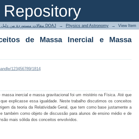
tos de Massa Inercial e Massa Gravitac
Repository
مقالات مستوردة من دليل الدوريات مفتوحة المصدر DOAJ
→
Physics and Astronomy
→
View Item
eitos de Massa Inercial e Massa
/handle/123456789/1814
 massa inercial e massa gravitacional foi um mistério na Física. Até que
 que explicasse essa igualdade. Neste trabalho discutimos os conceitos
igem da teoria da Relatividade Geral, que tem como base justamente a
erve também como objeto de discussão para alunos de ensino médio e de
nsão mais sólida dos conceitos envolvidos.