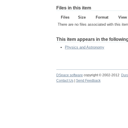
Files in this item
Files
Size
Format
View
There are no files associated with this ite
This item appears in the following
Physics and Astronomy
DSpace software
copyright © 2002-2012
Dur
Contact Us
|
Send Feedback