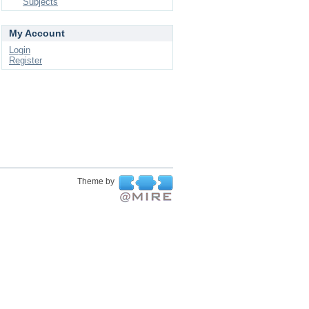
Subjects
My Account
Login
Register
Theme by