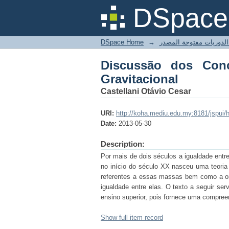
Discussão dos Concei
DSpace 
DSpace Home
→
Discussão dos Conc
Gravitacional
Castellani Otávio Cesar
URI:
http://koha.mediu.edu.my:8181/jspui
Date:
2013-05-30
Description:
Por mais de dois séculos a igualdade entre
no início do século XX nasceu uma teoria
referentes a essas massas bem como a or
igualdade entre elas. O texto a seguir s
ensino superior, pois fornece uma compree
Show full item record