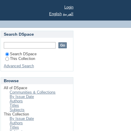
ional
Login
English
العربية
Search DSpace
Search DSpace
This Collection
Advanced Search
Browse
All of DSpace
Communities & Collections
By Issue Date
Authors
Titles
Subjects
This Collection
By Issue Date
Authors
Titles