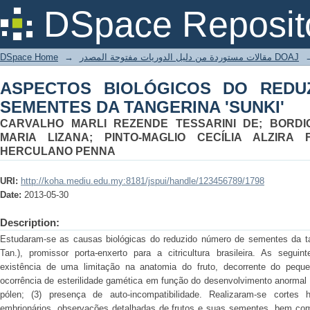
ASPECTOS BIOLÓGICOS DO REDUZI
DSpace Reposit
'SUNKI'
DSpace Home
→
مقالات مستوردة من دليل الدوريات مفتوحة المصدر DOAJ
ASPECTOS BIOLÓGICOS DO REDU
SEMENTES DA TANGERINA 'SUNKI'
CARVALHO MARLI REZENDE TESSARINI DE; BORDI
MARIA LIZANA; PINTO-MAGLIO CECÍLIA ALZIRA 
HERCULANO PENNA
URI:
http://koha.mediu.edu.my:8181/jspui/handle/123456789/1798
Date:
2013-05-30
Description:
Estudaram-se as causas biológicas do reduzido número de sementes da tang
Tan.), promissor porta-enxerto para a citricultura brasileira. As seguin
existência de uma limitação na anatomia do fruto, decorrente do peque
ocorrência de esterilidade gamética em função do desenvolvimento anormal 
pólen; (3) presença de auto-incompatibilidade. Realizaram-se cortes
embrionários, observações detalhadas de frutos e suas sementes, bem com