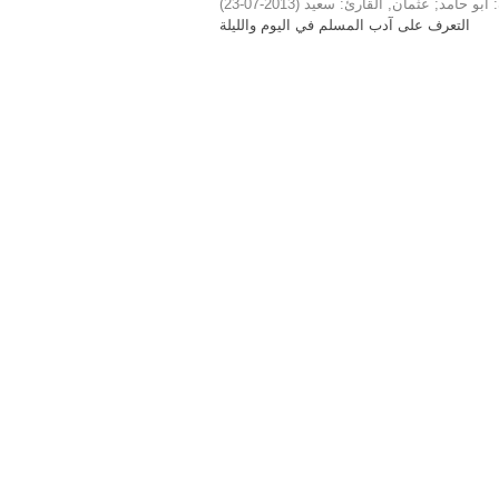
)
2013-07-23
(
عثمان, القارئ: سعيد
;
 أبو حامد
التعرف على آدب المسلم في اليوم والليلة