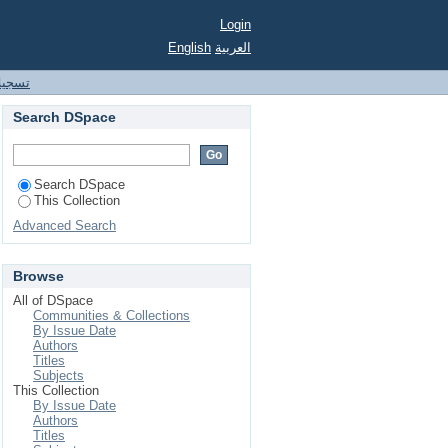
Login
English
العربية
تسجيل
Search DSpace
Search DSpace
This Collection
Advanced Search
Browse
All of DSpace
Communities & Collections
By Issue Date
Authors
Titles
Subjects
This Collection
By Issue Date
Authors
Titles