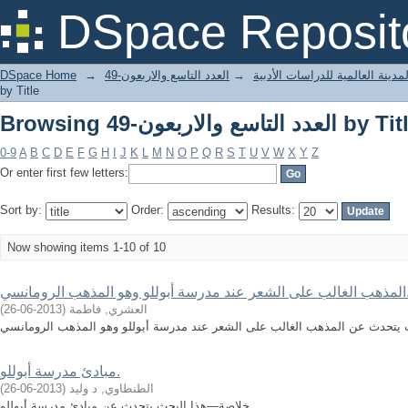
B العدد التاسع والاربعون-49 by Title
DSpace Reposit
مدينة العالمية للدراسات الأدبية
→
العدد التاسع والاربعون-49
→
DSpace Home
by Title
B العدد التاسع والاربعون-49 by Title
0-9
A
B
C
D
E
F
G
H
I
J
K
L
M
N
O
P
Q
R
S
T
U
V
W
X
Y
Z
Or enter first few letters:
Sort by:
Order:
Results:
Now showing items 1-10 of 10
سة أبوللو وهو المذهب الرومانسي.
العشري, فاطمة
(
2013-06-26
)
مبادئ مدرسة أبوللو.
الطنطاوي, د وليد
(
2013-06-26
)
خلاصة—هذا البحث يتحدث عن مبادئ مدرسة أبوللو.