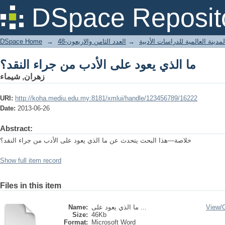
ما الذي يعود على الأدب من جراء النقد؟
DSpace Reposit
DSpace Home
→
العدد الثامن والاربعون-48
→
مدينة العالمية للدراسات الأدبية
ما الذي يعود على الأدب من جراء النقد؟
زهران, شيماء
URI:
http://koha.mediu.edu.my:8181/xmlui/handle/123456789/16222
Date:
2013-06-26
Abstract:
خلاصة—هذا البحث يتحدث عن ما الذي يعود على الأدب من جراء النقد؟
Show full item record
Files in this item
Name:
ما الذي يعود على ...
View/
Size:
46Kb
Format:
Microsoft Word