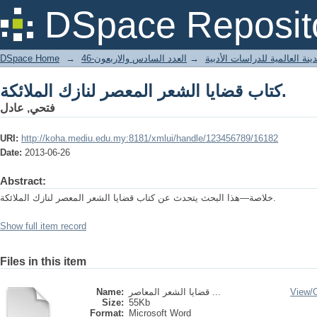
كتاب قضايا الشعر المعصر لنازك الملائكة.
DSpace Reposit
DSpace Home
→
العدد السادس والاربعون-46
→
نة العالمية للدراسات الأدبية
كتاب قضايا الشعر المعصر لنازك الملائكة.
فتحي, عادل
URI:
http://koha.mediu.edu.my:8181/xmlui/handle/123456789/16182
Date:
2013-06-26
Abstract:
خلاصة—هذا البحث يتحدث عن كتاب قضايا الشعر المعصر لنازك الملائكة.
Show full item record
Files in this item
Name:
قضايا الشعر المعاصر ...
View/
Size:
55Kb
Format:
Microsoft Word