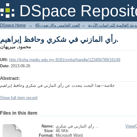
رأي المازني في شكري وحافظ إبراهيم.
DSpace Reposit
DSpace Home
→
العدد الخامس والاربعون-45
→
ينة العالمية للدراسات الأدبية
رأي المازني في شكري وحافظ إبراهيم.
محمود, ميريهان
URI:
http://koha.mediu.edu.my:8181/xmlui/handle/123456789/16149
Date:
2013-06-26
Abstract:
خلاصة—هذا البحث يتحدث عن رأي المازني في شكري وحافظ إبراهيم
Show full item record
Files in this item
Name:
رأي المازني في شكري ...
View/
Size:
46.5Kb
Format:
Microsoft Word