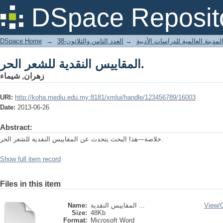
المقاييس النقدية للشعر الحر.
DSpace Reposit
DSpace Home
→
العدد الثامن والثلاثون-38
→
مدينة العالمية للدراسات الأدبية
المقاييس النقدية للشعر الحر.
زهران, شيماء
URI:
http://koha.mediu.edu.my:8181/xmlui/handle/123456789/16003
Date:
2013-06-26
Abstract:
خلاصة—هذا البحث يتحدث عن المقاييس النقدية للشعر الحر.
Show full item record
Files in this item
Name:
المقاييس النقدية ...
View/
Size:
48Kb
Format:
Microsoft Word