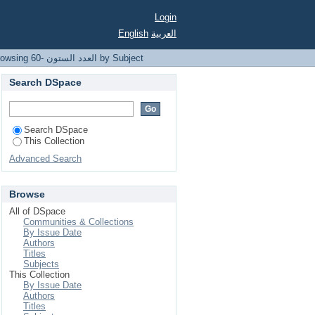
Login
English
العربية
Browsing 60- العدد الستون by Subject
Search DSpace
Search DSpace
This Collection
Advanced Search
Browse
All of DSpace
Communities & Collections
By Issue Date
Authors
Titles
Subjects
This Collection
By Issue Date
Authors
Titles