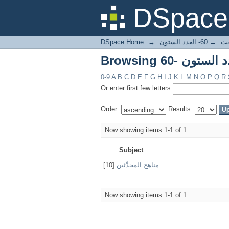
DSpace 
DSpace Home
→
60- العدد الستون
→
يث
0-9
A
B
C
D
E
F
G
H
I
J
K
L
M
N
O
P
Q
R
Or enter first few letters:
Order:
Results:
Now showing items 1-1 of 1
Subject
[10]
مناهج المحدِّثين
Now showing items 1-1 of 1