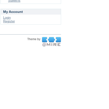
Subjects
My Account
Login
Register
Theme by