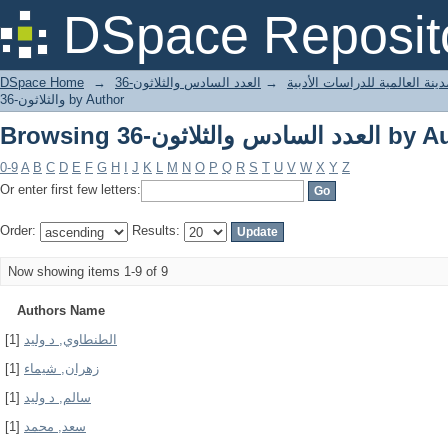
Browsing دس والثلاثون-36
DSpace Reposit
DSpace Home
→
العدد السادس والثلاثون-36
→
ينة العالمية للدراسات الأدبية
والثلاثون-36 by Author
Browsing دس والثلاثون-36
0-9
A
B
C
D
E
F
G
H
I
J
K
L
M
N
O
P
Q
R
S
T
U
V
W
X
Y
Z
Or enter first few letters:
Order:
Results:
Now showing items 1-9 of 9
Authors Name
[1]
الطنطاوي, د وليد
[1]
زهران, شيماء
[1]
سالم, د وليد
[1]
سعد, محمد