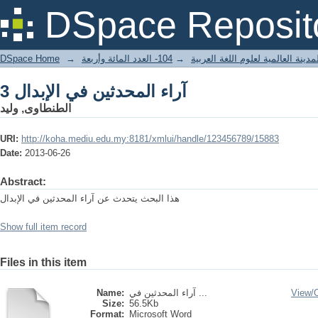
آراء المحدثين في الإبدال 3
DSpace Reposit
DSpace Home
→
104- العدد المائة وأربعة
→
دينة العالمية لعلوم اللغة العربية
آراء المحدثين في الإبدال 3
الطنطاوى, وليد
URI:
http://koha.mediu.edu.my:8181/xmlui/handle/123456789/15883
Date:
2013-06-26
Abstract:
هذا البحث يتحدث عن آراء المحدثين في الإبدال
Show full item record
Files in this item
Name:
آراء المحدثين في ...
View/
Size:
56.5Kb
Format:
Microsoft Word