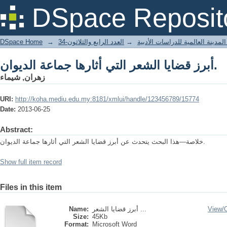
أبرز قضايا الشعر التي أثارها جماعة الديوان.
DSpace Reposit
DSpace Home
→
العدد الرابع والثلاثون-34
→
لمدينة العالمية للدراسات الأدبية
أبرز قضايا الشعر التي أثارها جماعة الديوان.
زهران, شيماء
URI:
http://koha.mediu.edu.my:8181/xmlui/handle/123456789/15774
Date:
2013-06-25
Abstract:
خلاصة—هذا البحث يتحدث عن أبرز قضايا الشعر التي أثارها جماعة الديوان.
Show full item record
Files in this item
Name:
أبرز قضايا الشعر ...
View/
Size:
45Kb
Format:
Microsoft Word