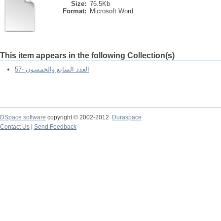
Size:
76.5Kb
Format:
Microsoft Word
This item appears in the following Collection(s)
57- العدد السابع والخمسون
DSpace software
copyright © 2002-2012
Duraspace
Contact Us
|
Send Feedback