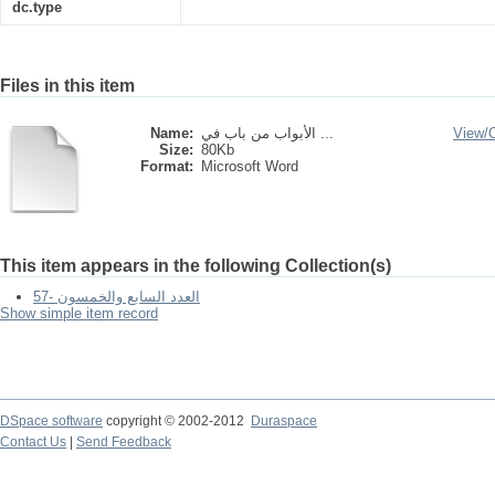
dc.type
Files in this item
Name:
الأبواب من باب في ...
View/
Size:
80Kb
Format:
Microsoft Word
This item appears in the following Collection(s)
57- العدد السابع والخمسون
Show simple item record
DSpace software
copyright © 2002-2012
Duraspace
Contact Us
|
Send Feedback