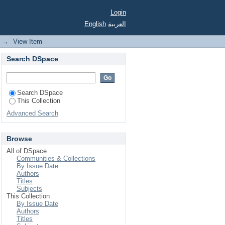
Login
English
العربية
→
View Item
Search DSpace
Search DSpace
This Collection
Advanced Search
Browse
All of DSpace
Communities & Collections
By Issue Date
Authors
Titles
Subjects
This Collection
By Issue Date
Authors
Titles