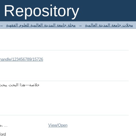
Repository
→
مجلة جامعة المدينة العالمية للعلوم الفقهية
→
مجلات جامعة المدينة العالمية
/handle/123456789/15726
خلاصة—هذا البحث يبحث 
ظهور الخوارج، ...
View/
Open
Word