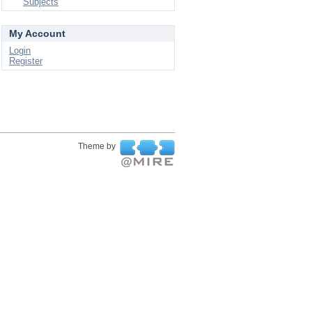
Subjects
My Account
Login
Register
Theme by