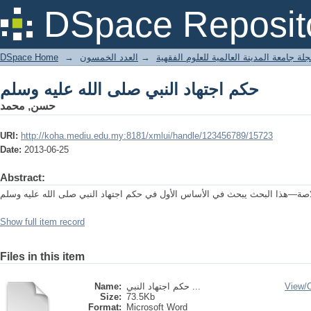
حكم اجتهاد النبي صلى الله عليه وسلم
DSpace Reposit
DSpace Home
→
العدد الخمسون
→
لة جامعة المدينة العالمية للعلوم الفقهية
حكم اجتهاد النبي صلى الله عليه وسلم
حسن, محمد
URI:
http://koha.mediu.edu.my:8181/xmlui/handle/123456789/15723
Date:
2013-06-25
Abstract:
صة—هذا البحث يبحث في الأساس الأول في حكم اجتهاد النبي صلى الله عليه وسلم
Show full item record
Files in this item
Name:
حكم اجتهاد النبي ...
View/
Size:
73.5Kb
Format:
Microsoft Word