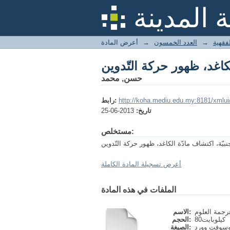
لكاغد، ظهور حركة التّدوين
 المدينة
لفقهية
→
العدد الخمسون
→
أعرض المادة
لكاغد، ظهور حركة التّدوين
حسن, محمد
http://koha.mediu.edu.my:8181/xmlu
رابط:
تاريخ:
2013-06-25
مستخلص:
أعرض تسجيلة المادة الكاملة
الملفات في هذه المادة
الاسم:
80كيلوبايت
الحجم:
وسوفت وورد
الصيغة: