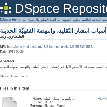
أسباب انتشار التّقليد، والنهضة الفقهيّة الحديثة
DSpace Reposit
DSpace Home
→
العدد السابع والاربعون
→
عة المدينة العالمية للعلوم الفقهية
أسباب انتشار التّقليد، والنهضة الفقهيّة الحديثة
الطنطاوي, وليد
URI:
http://koha.mediu.edu.my:8181/xmlui/handle/123456789/15681
Date:
2013-06-25
Abstract:
Show full item record
Files in this item
Name:
أسباب انتشار التّقليد، ...
View/
Size:
63.5Kb
Format:
Microsoft Word