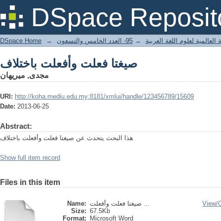
صيغتا فعلت وأفعلت باختلاف
DSpace Reposit
DSpace Home
→
95- العدد الخامس والتسعون
→
العالمية لعلوم اللغة العربية
صيغتا فعلت وأفعلت باختلاف
مجدى, ميريهان
URI:
http://koha.mediu.edu.my:8181/xmlui/handle/123456789/15609
Date:
2013-06-25
Abstract:
هذا البحث يتحدث عن صيغتا فعلت وأفعلت باختلاف
Show full item record
Files in this item
Name:
صيغتا فعلت وأفعلت ...
View/
Size:
67.5Kb
Format:
Microsoft Word