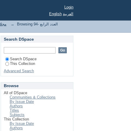
Login
English
العربية
مجلا
→
Browsing 94- العدد الرابع
Search DSpace
Search DSpace
This Collection
Advanced Search
Browse
All of DSpace
Communities & Collections
By Issue Date
Authors
Titles
Subjects
This Collection
By Issue Date
Authors