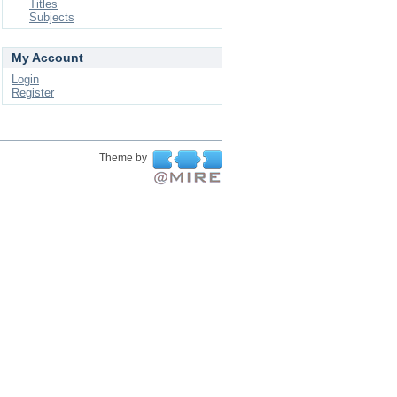
Titles
Subjects
My Account
Login
Register
Theme by