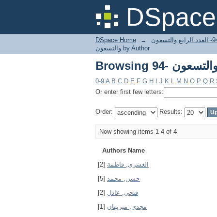
DSpace 
DSpace Home
→
94- رابع والتسعون
والتسعون by Author
0-9
A
B
C
D
E
F
G
H
I
J
K
L
M
N
O
P
Q
R
Or enter first few letters:
Order:
Results:
Now showing items 1-4 of 4
Authors Name
[2]
العشرى, فاطمة
[5]
حسن, محمد
[2]
فتحى, عادل
[1]
مجدى, ميريهان