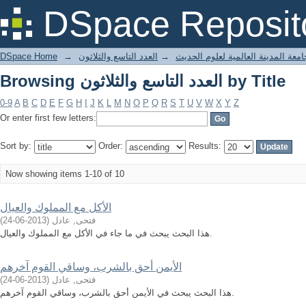
Browsing العدد التاسع والثلاثون by Title
DSpace Reposit
معة المدينة العالمية لعلوم الحديث
→
العدد التاسع والثلاثون
→
DSpace Home
Browsing العدد التاسع والثلاثون by Title
0-9
A
B
C
D
E
F
G
H
I
J
K
L
M
N
O
P
Q
R
S
T
U
V
W
X
Y
Z
Or enter first few letters:
Sort by:
Order:
Results:
Now showing items 1-10 of 10
الأكل مع المملوك والعيال
فتحى, عادل
(
2013-06-24
)
هذا البحث يبحث في ما جاء في الأكل مع المملوك والعيال.
الأيمن أحق بالشرب، وساقي القوم آخرهم
فتحى, عادل
(
2013-06-24
)
هذا البحث يبحث في الأيمن أحق بالشرب، وساقي القوم آخرهم.