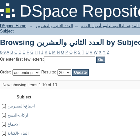
Browsing العدد الثاني والعشرين by Su
DSpace Reposit
DSpace Home
→
العدد الثاني والعشرين
→
المدينة العالمية لعلوم أصول الفقه
Subject
Browsing العدد الثاني والعشرين by Su
0-9
A
B
C
D
E
F
G
H
I
J
K
L
M
N
O
P
Q
R
S
T
U
V
W
X
Y
Z
Or enter first few letters:
Order:
Results:
Now showing items 1-10 of 10
Subject
[1]
اجماع-المصريين
[1]
اركان-النسخ
[1]
الاجماع
[1]
البيان-الكتابة