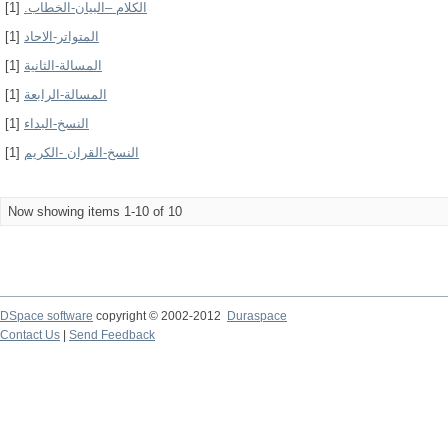
[1]
الكلام –البيان-الخطاب.
[1]
المتواتر-الاحاد
[1]
المسالة-الثانية
[1]
المسالة-الرابعة
[1]
النسخ-البداء
[1]
النسخ-القران -الكريم
Now showing items 1-10 of 10
DSpace software
copyright © 2002-2012
Duraspace
Contact Us
|
Send Feedback