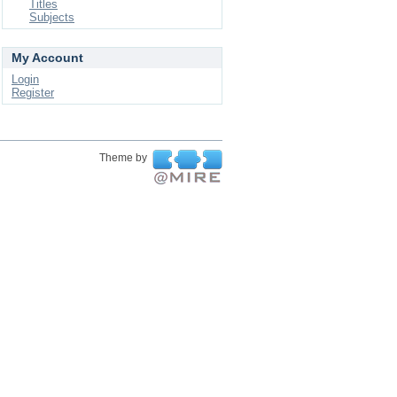
Titles
Subjects
My Account
Login
Register
Theme by