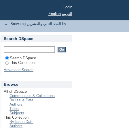
Login
English
العربية
→
Browsing العدد الثاني والعشرين by
Search DSpace
Search DSpace
This Collection
Advanced Search
Browse
All of DSpace
Communities & Collections
By Issue Date
Authors
Titles
Subjects
This Collection
By Issue Date
Authors