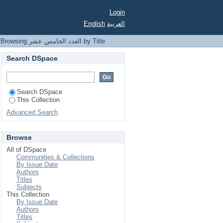
Login
العربية
English
Browsing العدد الخامس عشر by Title
Search DSpace
Search DSpace
This Collection
Advanced Search
Browse
All of DSpace
Communities & Collections
By Issue Date
Authors
Titles
Subjects
This Collection
By Issue Date
Authors
Titles