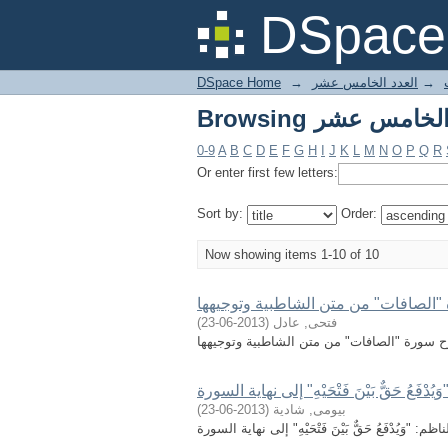
DSpace 
→
العدد الخامس عشر
→
DSpace Home
0-9
A
B
C
D
E
F
G
H
I
J
K
L
M
N
O
P
Q
R
Or enter first few letters:
Sort by:
Order:
Now showing items 1-10 of 10
الصافات" من متن الشاطبية وتوجيهها
فتحى, عادل
(
2013-06-23
)
 سورة "الصافات" من متن الشاطبية وتوجيهها
ُ حَقٌّ بَيْنَ فَتْحَيْهِ" إلى نهاية السورة
بيومى, شادية
(
2013-06-23
)
ُدْفَعُ حَقٌّ بَيْنَ فَتْحَيْهِ" إلى نهاية السورة