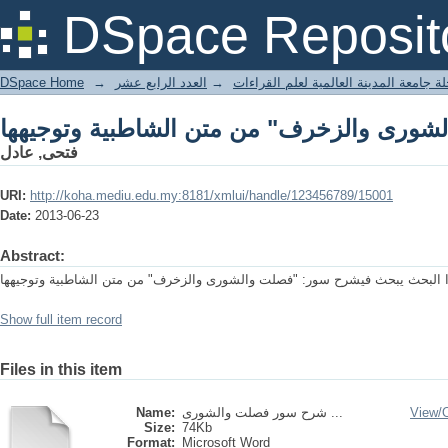
ورى والزخرف" من متن الشاطبية وتوجيهها
DSpace Reposit
DSpace Home
→
العدد الرابع عشر
→
ة جامعة المدينة العالمية لعلم القراءات
ورى والزخرف" من متن الشاطبية وتوجيهها
فتحى, عادل
URI:
http://koha.mediu.edu.my:8181/xmlui/handle/123456789/15001
Date:
2013-06-23
Abstract:
 البحث يبحث فيشرح سور: "فصلت والشورى والزخرف" من متن الشاطبية وتوجيهها
Show full item record
Files in this item
Name:
شرح سور فصلت والشورى ...
View/
Size:
74Kb
Format:
Microsoft Word