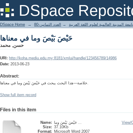
حَيْصَ بَيْصَ وما في معناها
DSpace Reposit
DSpace Home
→
العدد الثمانين-80
→
معة المدينة العالمية لعلوم اللغة العربية
حَيْصَ بَيْصَ وما في معناها
حسن, محمد
URI:
http://koha.mediu.edu.my:8181/xmlui/handle/123456789/14986
Date:
2013-06-23
Abstract:
خلاصة—هذا البحث يبحث في حَيْصَ بَيْصَ وما في معناها.
Show full item record
Files in this item
Name:
حَيْصَ بَيْصَ وما ...
View/
Size:
37.10Kb
Format:
Microsoft Word 2007