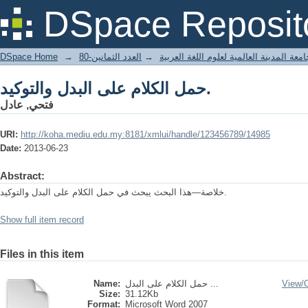
حمل الكلام على البدل والتوكيد.
DSpace Reposit
DSpace Home
→
العدد الثمانين-80
→
معة المدينة العالمية لعلوم اللغة العربية
حمل الكلام على البدل والتوكيد.
فتحي, عادل
URI:
http://koha.mediu.edu.my:8181/xmlui/handle/123456789/14985
Date:
2013-06-23
Abstract:
خلاصة—هذا البحث يبحث في حمل الكلام على البدل والتوكيد.
Show full item record
Files in this item
Name:
حمل الكلام على البدل ...
View/
Size:
31.12Kb
Format:
Microsoft Word 2007