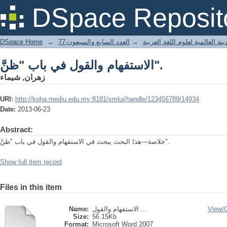
الاستفهام والقول في باب "ظنَّ".
DSpace Reposit
DSpace Home
→
العدد السابع والسبعون-77
→
نة العالمية لعلوم اللغة العربية
الاستفهام والقول في باب "ظنَّ".
زهران, شيماء
URI:
http://koha.mediu.edu.my:8181/xmlui/handle/123456789/14934
Date:
2013-06-23
Abstract:
خلاصة—هذا البحث يبحث في الاستفهام والقول في باب "ظنَّ".
Show full item record
Files in this item
Name:
الاستفهام والقول ...
View/
Size:
56.15Kb
Format:
Microsoft Word 2007