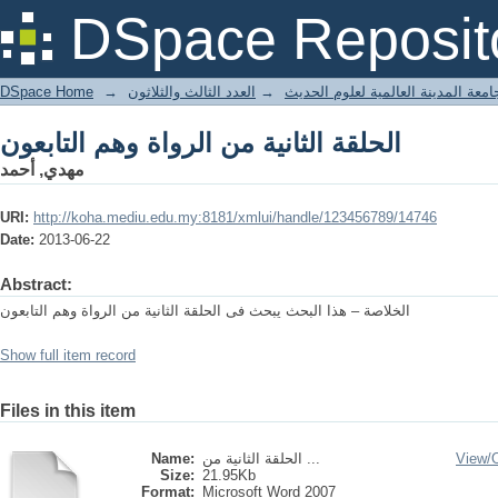
الحلقة الثانية من الرواة وهم التابعون
DSpace Reposit
DSpace Home
→
العدد الثالث والثلاثون
→
معة المدينة العالمية لعلوم الحديث
الحلقة الثانية من الرواة وهم التابعون
مهدي, أحمد
URI:
http://koha.mediu.edu.my:8181/xmlui/handle/123456789/14746
Date:
2013-06-22
Abstract:
الخلاصة – هذا البحث يبحث فى الحلقة الثانية من الرواة وهم التابعون
Show full item record
Files in this item
Name:
الحلقة الثانية من ...
View/
Size:
21.95Kb
Format:
Microsoft Word 2007