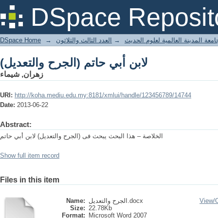
(الجرح والتعديل) لابن أبي حاتم
DSpace Reposit
DSpace Home
→
العدد الثالث والثلاثون
→
معة المدينة العالمية لعلوم الحديث
(الجرح والتعديل) لابن أبي حاتم
زهران, شيماء
URI:
http://koha.mediu.edu.my:8181/xmlui/handle/123456789/14744
Date:
2013-06-22
Abstract:
الخلاصة – هذا البحث يبحث فى (الجرح والتعديل) لابن أبي حاتم
Show full item record
Files in this item
Name:
الجرح والتعديل.docx
View/
Size:
22.78Kb
Format:
Microsoft Word 2007