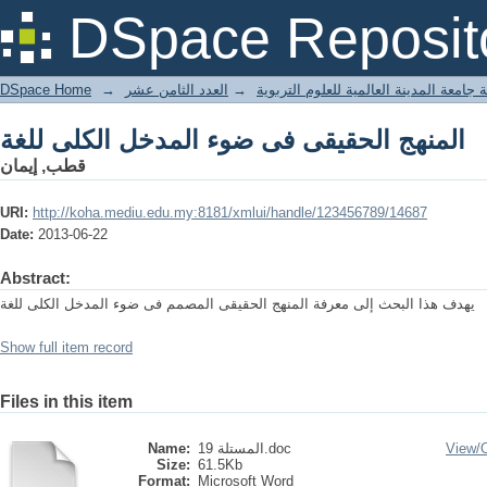
المنهج الحقيقى فى ضوء المدخل الكلى للغة
DSpace Reposit
DSpace Home
→
العدد الثامن عشر
→
 جامعة المدينة العالمية للعلوم التربوية
المنهج الحقيقى فى ضوء المدخل الكلى للغة
قطب, إيمان
URI:
http://koha.mediu.edu.my:8181/xmlui/handle/123456789/14687
Date:
2013-06-22
Abstract:
يهدف هذا البحث إلى معرفة المنهج الحقيقى المصمم فى ضوء المدخل الكلى للغة
Show full item record
Files in this item
Name:
المستلة 19.doc
View/
Size:
61.5Kb
Format:
Microsoft Word