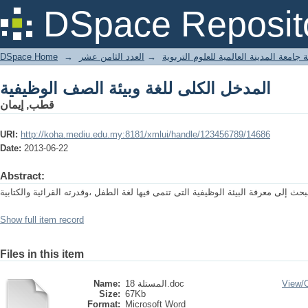
المدخل الكلى للغة وبيئة الصف الوظيفية
DSpace Reposit
DSpace Home
→
العدد الثامن عشر
→
 جامعة المدينة العالمية للعلوم التربوية
المدخل الكلى للغة وبيئة الصف الوظيفية
قطب, إيمان
URI:
http://koha.mediu.edu.my:8181/xmlui/handle/123456789/14686
Date:
2013-06-22
Abstract:
حث إلى معرفة البيئة الوظيفية التى تنمى فيها لغة الطفل ،وقدرته القرائية والكتابية
Show full item record
Files in this item
Name:
المستلة 18.doc
View/
Size:
67Kb
Format:
Microsoft Word