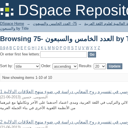
خامس والسبعون by Title
DSpace Reposit
العالمية لعلوم اللغة العربية
→
75- العدد الخامس والسبعون
→
DSpace Home
والسبعون by Title
خامس والسبعون by Title
0-9
A
B
C
D
E
F
G
H
I
J
K
L
M
N
O
P
Q
R
S
T
U
V
W
X
Y
Z
Or enter first few letters:
Sort by:
Order:
Results:
Now showing items 1-10 of 10
لوسي في تفسيره روح المعاني دراسة في ضوء منهج العلاقات الدلالية 1
البسومى, حسين
(
2013-06-21
)
لي والتركيب في اللغة العربية، ومدى اعتماد أحدهما على الآخر وتكاملها مع غيرهما
من الأنظمة اللغوية الأخرى في بناء الجملة العربية
لوسي في تفسيره روح المعاني دراسة في ضوء منهج العلاقات الدلالية 2
البسومى, حسين
(
2013-06-21
)