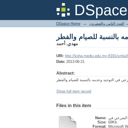
 بالنسبة للصيام والفطر
DSpace 
DSpace Home
→
العدد الثامن والعشرون
 بالنسبة للصيام والفطر
مهدي, أحمد
URI:
http://koha.mediu.edu.my:8181/xmlui
Date:
2013-06-21
Abstract:
Show full item record
Files in this item
Name:
Size:
69Kb
Format:
Microsoft 