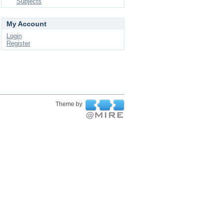
Subjects
My Account
Login
Register
Theme by