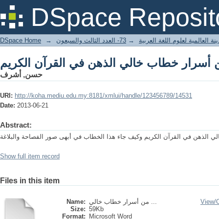
 أسرار خطاب خالي الذهن في القرآن الكريم
DSpace Reposit
DSpace Home
→
73- العدد الثالث والسبعون
→
ة العالمية لعلوم اللغة العربية
 أسرار خطاب خالي الذهن في القرآن الكريم
حسن, أشرف
URI:
http://koha.mediu.edu.my:8181/xmlui/handle/123456789/14531
Date:
2013-06-21
Abstract:
 الذهن في القرآن الكريم وكيف جاء هذا الخطاب في أبهى صور الفصاحة والبلاغة
Show full item record
Files in this item
Name:
من أسرار خطاب خالي ...
View/
Size:
59Kb
Format:
Microsoft Word