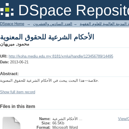
الأحكام الشرعية للحقوق المعنوية
DSpace Reposit
DSpace Home
→
العدد السادس والعشرون
→
المدينة العالمية للعلوم الفقهية
الأحكام الشرعية للحقوق المعنوية
محمود, ميريهان
URI:
http://koha.mediu.edu.my:8181/xmlui/handle/123456789/14495
Date:
2013-06-21
Abstract:
خلاصة—هذا البحث يبحث في الأحكام الشرعية للحقوق المعنوية.
Show full item record
Files in this item
Name:
الأحكام الشرعية ...
View/
Size:
66.5Kb
Format:
Microsoft Word